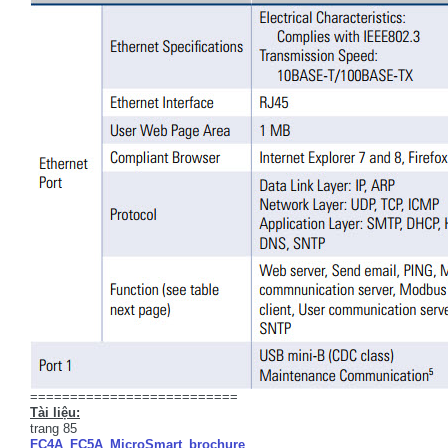
==========================
Tài liệu:
trang 85
FC4A_FC5A_MicroSmart_brochure