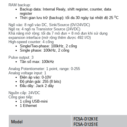
RAM backup:
Backup data: Internal Realy, shift register, counter, data
register
0
Thời gian lưu trữ (backup): tối đa 30 ngày tại nhiệt độ 25
C
Ngõ vào: 8 ngõ vào DC, Sink/Source (0V/24VDC)
Ngõ ra: 4 ngõ ra Transistor Source (24VDC)
Khả năng mở rộng: tối đa 7 mô đun + 8 mô đun khi sử dụng
expansion interface (mở rộng thêm được 492 I/O)
High-speed counter: 4 cổng
Single/Two-phase: 100kHz, 2 cổng
Single phase: 100kHz, 2 cổng
Pulse output: 3
Tần số max: 100kHz
Analog Potentiometer: 1 point, range: 0-255
Analog voltage input: 1
Điện áp vào: 0-10V
Độ phân giải: 255 (8 bits)
Đấu dây: Jack 2 dây
Nguồn cấp: 24VDC
Cổng giao tiếp:
1 cổng USB-mini
1 Ethernet