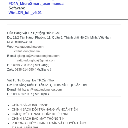
FC4A_MicroSmart_user manual
Software:
WinLDR_full_v5.01
Cửa Hàng Vật Tư Tự Động Hóa HCM
Đc: 12/2 Tân Hàng, Phường 11, Quận 5, Thành phố Hồ Chí Minh, Việt Nam
MST: 8010574181
Web:
vattutudonghoa.com
vattutudonghoa.vn
E-mail:
giang.le@vattutudonghoa.com
vattutudonghoa@gmail.com
HP:
0979 798 052
( Mr.Giang )
Zalo:
0938 614 680
( Mr.Giang )
Vật Tư Tự Động Hóa TP.Cần Thơ
Đc: 15b Đồng Khởi. P. Tân An. Q. Ninh Kiều. Tp. Cần Thơ
E-mail:
thinh.tran@vattutudonghoa.com
HP: 0986 972 097 ( Mr.Thịnh )
CHÍNH SÁCH BẢO HÀNH
CHÍNH SÁCH ĐỔI TRẢ HÀNG VÀ HOÀN TIỀN
GIẢI QUYẾT TRANH CHẤP, KHIẾU NẠI
CHÍNH SÁCH BẢO MẬT THÔNG TIN
PHƯƠNG THỨC THANH TOÁN VÀ CHUYỂN HÀNG
TƯ VẤN MIỄN PHÍ