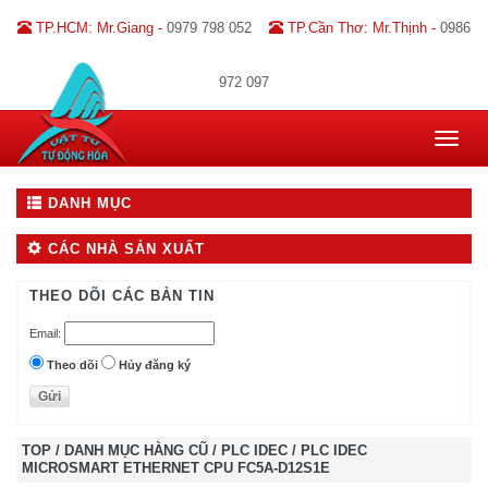
TP.HCM: Mr.Giang -
0979 798 052
TP.Cần Thơ: Mr.Thịnh -
0986
972 097
Toggle
navigat
DANH MỤC
CÁC NHÀ SẢN XUẤT
THEO DÕI CÁC BẢN TIN
Email:
Theo dõi
Hủy đăng ký
TOP
/
DANH MỤC HÀNG CŨ
/
PLC IDEC
/
PLC IDEC
MICROSMART ETHERNET CPU FC5A-D12S1E