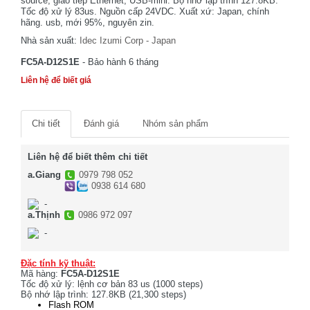
source, giao tiếp Ethernet, USB-mini. Bộ nhớ lập trình 127.8KB.
Tốc độ xử lý 83us. Nguồn cấp 24VDC. Xuất xứ: Japan, chính
hãng. usb, mới 95%, nguyên zin.
Nhà sản xuất:
Idec Izumi Corp - Japan
FC5A-D12S1E
- Bảo hành 6 tháng
Liên hệ để biết giá
Chi tiết
Đánh giá
Nhóm sản phẩm
Liên hệ để biết thêm chi tiết
a.Giang
0979 798 052
0938 614 680
-
a.Thịnh
0986 972 097
-
Đặc tính kỹ thuật:
Mã hàng:
FC5A-D12S1E
Tốc độ xử lý: lệnh cơ bản 83 us (1000 steps)
Bộ nhớ lập trình: 127.8KB (21,300 steps)
Flash ROM