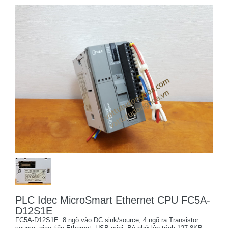
PLC Idec MicroSmart Ethernet CPU FC5A-
D12S1E
FC5A-D12S1E. 8 ngõ vào DC sink/source, 4 ngõ ra Transistor