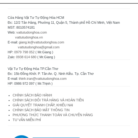
Cửa Hàng Vật Tư Tự Động Hóa HCM
Đc: 12/2 Tân Hàng, Phường 11, Quận 5, Thành phố Hồ Chí Minh, Việt Nam
MST: 8010574181
Web:
vattutudonghoa.com
vattutudonghoa.vn
E-mail:
giang.le@vattutudonghoa.com
vattutudonghoa@gmail.com
HP:
0979 798 052
( Mr.Giang )
Zalo:
0938 614 680
( Mr.Giang )
Vật Tư Tự Động Hóa TP.Cần Thơ
Đc: 15b Đồng Khởi. P. Tân An. Q. Ninh Kiều. Tp. Cần Thơ
E-mail:
thinh.tran@vattutudonghoa.com
HP: 0986 972 097 ( Mr.Thịnh )
CHÍNH SÁCH BẢO HÀNH
CHÍNH SÁCH ĐỔI TRẢ HÀNG VÀ HOÀN TIỀN
GIẢI QUYẾT TRANH CHẤP, KHIẾU NẠI
CHÍNH SÁCH BẢO MẬT THÔNG TIN
PHƯƠNG THỨC THANH TOÁN VÀ CHUYỂN HÀNG
TƯ VẤN MIỄN PHÍ