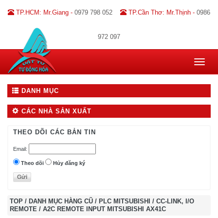
TP.HCM: Mr.Giang -
0979 798 052
TP.Cần Thơ: Mr.Thịnh -
0986
972 097
Toggle
navigat
DANH MỤC
CÁC NHÀ SẢN XUẤT
THEO DÕI CÁC BẢN TIN
Email:
Theo dõi
Hủy đăng ký
TOP
/
DANH MỤC HÀNG CŨ
/
PLC MITSUBISHI
/
CC-LINK, I/O
REMOTE
/
A2C REMOTE INPUT MITSUBISHI AX41C