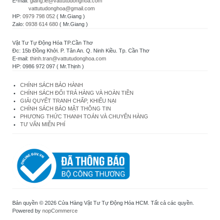
E-mail:
giang.le@vattutudonghoa.com
vattutudonghoa@gmail.com
HP:
0979 798 052
( Mr.Giang )
Zalo:
0938 614 680
( Mr.Giang )
Vật Tư Tự Động Hóa TP.Cần Thơ
Đc: 15b Đồng Khởi. P. Tân An. Q. Ninh Kiều. Tp. Cần Thơ
E-mail:
thinh.tran@vattutudonghoa.com
HP: 0986 972 097 ( Mr.Thịnh )
CHÍNH SÁCH BẢO HÀNH
CHÍNH SÁCH ĐỔI TRẢ HÀNG VÀ HOÀN TIỀN
GIẢI QUYẾT TRANH CHẤP, KHIẾU NẠI
CHÍNH SÁCH BẢO MẬT THÔNG TIN
PHƯƠNG THỨC THANH TOÁN VÀ CHUYỂN HÀNG
TƯ VẤN MIỄN PHÍ
Bản quyền © 2026 Cửa Hàng Vật Tư Tự Động Hóa HCM. Tất cả các quyền.
Powered by
nopCommerce