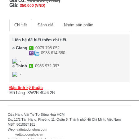
Giá cũ:
400.000 (VND)
Giá:
350.000 (VND)
Chi tiết
Đánh giá
Nhóm sản phẩm
Liên hệ để biết thêm chi tiết
a.Giang
0979 798 052
0938 614 680
-
a.Thịnh
0986 972 097
-
Đặc tính kỹ thuật:
Mã hàng: XW2B-40J6-2B
Cửa Hàng Vật Tư Tự Động Hóa HCM
Đc: 12/2 Tân Hàng, Phường 11, Quận 5, Thành phố Hồ Chí Minh, Việt Nam
MST: 8010574181
Web:
vattutudonghoa.com
vattutudonghoa.vn