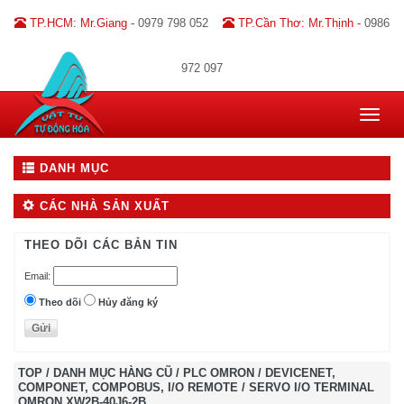
TP.HCM: Mr.Giang -
0979 798 052
TP.Cần Thơ: Mr.Thịnh -
0986
972 097
Toggle
navigat
DANH MỤC
CÁC NHÀ SẢN XUẤT
THEO DÕI CÁC BẢN TIN
Email:
Theo dõi
Hủy đăng ký
TOP
/
DANH MỤC HÀNG CŨ
/
PLC OMRON
/
DEVICENET,
COMPONET, COMPOBUS, I/O REMOTE
/
SERVO I/O TERMINAL
OMRON XW2B-40J6-2B