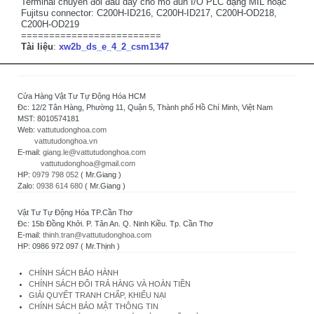
Terminal chuyển đổi đấu dây cho mô đun I/O PLC dạng MIL hoặc
Fujitsu connector: C200H-ID216, C200H-ID217, C200H-OD218,
C200H-OD219
=========================
Tài liệu
:
xw2b_ds_e_4_2_csm1347
Cửa Hàng Vật Tư Tự Động Hóa HCM
Đc: 12/2 Tân Hàng, Phường 11, Quận 5, Thành phố Hồ Chí Minh, Việt Nam
MST: 8010574181
Web:
vattutudonghoa.com
vattutudonghoa.vn
E-mail:
giang.le@vattutudonghoa.com
vattutudonghoa@gmail.com
HP:
0979 798 052
( Mr.Giang )
Zalo:
0938 614 680
( Mr.Giang )
Vật Tư Tự Động Hóa TP.Cần Thơ
Đc: 15b Đồng Khởi. P. Tân An. Q. Ninh Kiều. Tp. Cần Thơ
E-mail:
thinh.tran@vattutudonghoa.com
HP: 0986 972 097 ( Mr.Thịnh )
CHÍNH SÁCH BẢO HÀNH
CHÍNH SÁCH ĐỔI TRẢ HÀNG VÀ HOÀN TIỀN
GIẢI QUYẾT TRANH CHẤP, KHIẾU NẠI
CHÍNH SÁCH BẢO MẬT THÔNG TIN