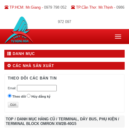
TP.HCM: Mr.Giang -
0979 798 052
TP.Cần Thơ: Mr.Thịnh -
0986
972 097
Toggle
navigat
DANH MỤC
CÁC NHÀ SẢN XUẤT
THEO DÕI CÁC BẢN TIN
Email:
Theo dõi
Hủy đăng ký
TOP
/
DANH MỤC HÀNG CŨ
/
TERMINAL, DÂY BUS, PHỤ KIỆN
/
TERMINAL BLOCK OMRON XW2B-40G5