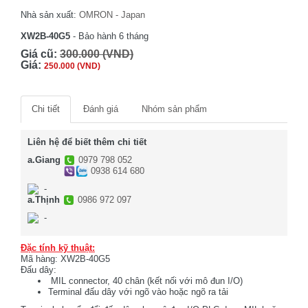
Nhà sản xuất:
OMRON - Japan
XW2B-40G5
- Bảo hành 6 tháng
Giá cũ:
300.000 (VND)
Giá:
250.000 (VND)
Chi tiết
Đánh giá
Nhóm sản phẩm
Liên hệ để biết thêm chi tiết
a.Giang
0979 798 052
0938 614 680
-
a.Thịnh
0986 972 097
-
Đặc tính kỹ thuật:
Mã hàng: XW2B-40G5
Đấu dây:
MIL connector, 40 chân (kết nối với mô đun I/O)
Terminal đấu dây với ngõ vào hoặc ngõ ra tải