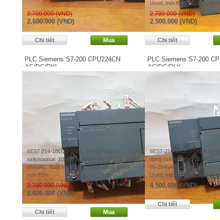
Used, mới 85-90%, nguyên zi
2.700.000 (VND)
2.700.000 (VND)
2.600.000 (VND)
2.500.000 (VND)
PLC Siemens S7-200 CPU224CN
PLC Siemens S7-200 C
AC/DC/RYL
AC/DC/RLY
6ES7 214-1BD23-0XB8. 14 ngõ vào DC
6ES7-216-2BD23-0XB8. 24 ng
sink/source, 10 ngõ ra Relay. Nguồn cấp 85-
dạng sink/source, 16 ngõ ra 
264VAC. Xuất xứ: China, chính hãng. Used,
85-264VAC. Xuất xứ: China, 
mới 85%.
Used, mới 85-90%, nguyên zi
4.500.000 (VND)
2.700.000 (VND)
2.600.000 (VND)