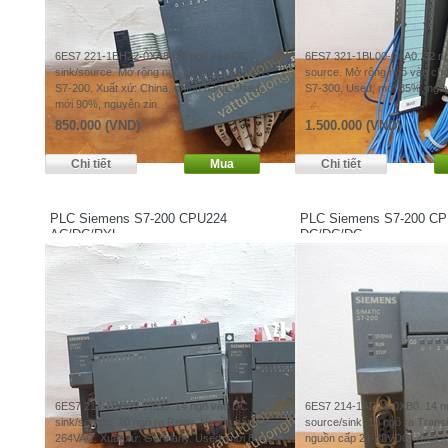
6ES7 221-1BH22-0XA8. 16 ngõ vào DC
6ES7 321-1BL00-0AA0. 32 n
sink/source. Mở rộng ngõ vào PLC Siemens
source. Mở rộng ngõ vào ch
S7-200. Xuất xứ: China, chính hãng. Used,
S7-300. Used, mới 85%, nguy
mới 90%, nguyên zin.
850.000 (VND)
1.500.000 (VND)
PLC Siemens S7-200 CPU224
PLC Siemens S7-200 C
AC/DC/RYL
DC/DC/DC
6ES7 214-1BD23-0XB0. 14 ngõ vào DC
6ES7 214-1AD23-0XB0. 14 n
sink/source, 10 ngõ ra Relay. Nguồn cấp 85-
source/sink, 10 ngõ ra Trans
264VAC. Xuất xứ: Germany. Used, mới 85%.
nguồn cấp 21-28VDC. Xuất x