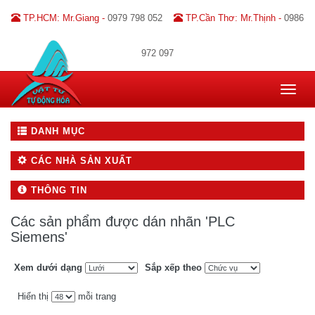
TP.HCM: Mr.Giang -
0979 798 052
TP.Cần Thơ: Mr.Thịnh -
0986
972 097
Toggle
navigat
DANH MỤC
CÁC NHÀ SẢN XUẤT
THÔNG TIN
Các sản phẩm được dán nhãn 'PLC
Siemens'
Xem dưới dạng
Sắp xếp theo
Hiển thị
mỗi trang