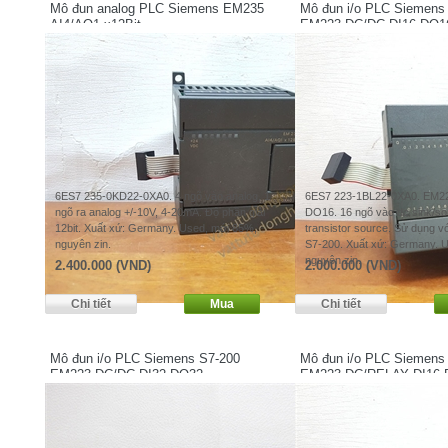
Mô đun analog PLC Siemens EM235
Mô đun i/o PLC Siemens
AI4/AQ1 x12Bit
EM223 DC/DC DI16 DO1
6ES7 235-0KD22-0XA0. 4 ngõ vào analog, 1
6ES7 223-1BL22-0XA0. EM2
ngõ ra analog +/-10V, 4-20mA. Độ phân giải
DO16. 16 ngõ vào dc sink/so
12bit. Xuất xứ: Germany. Used, mới 85%,
transistor source. Sử dụng v
nguyên zin.
S7-200. Xuất xứ: Germany. 
nguyên zin.
2.400.000 (VND)
2.000.000 (VND)
Mô đun i/o PLC Siemens S7-200
Mô đun i/o PLC Siemens
EM223 DC/DC DI32 DO32
EM223 DC/RELAY DI16 