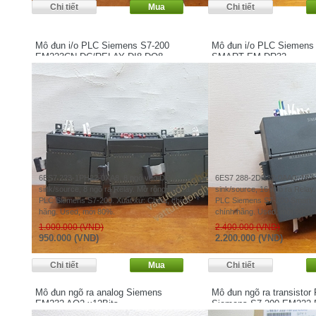
Mô đun i/o PLC Siemens S7-200
Mô đun i/o PLC Siemens
EM223CN DC/RELAY DI8 DO8
SMART EM DR32
6ES7 223-1PH22-0XA8. 8 ngõ vào DC
6ES7 288-2DR32-0AA0. 16 ng
sink/source, 8 ngõ ra Relay. Mở rộng ngõ ra
sink/source, 16 ngõ ra Relay
PLC Siemens S7-200. Xuất xứ: China, chính
PLC Siemens S7-200 Smart. Xu
hãng. Used, mới 80%.
chính hãng. Used, mới 90%, 
1.000.000 (VND)
2.400.000 (VND)
950.000 (VND)
2.200.000 (VND)
Mô đun ngõ ra analog Siemens
Mô đun ngõ ra transistor
EM232 AQ2 x12Bits
Siemens S7-200 EM222