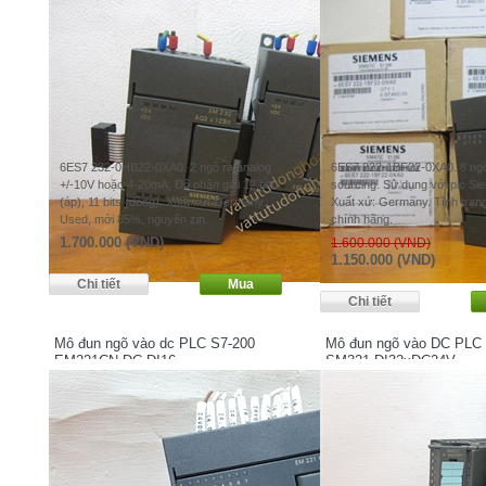
6ES7 232-0HB22-0XA0. 2 ngõ ra analog
6ES7 222-1BF22-0XA0. 8 ngõ 
+/-10V hoặc 4-20mA, Độ phân giải 12 bits
sourcing. Sử dụng với plc S
(áp), 11 bits (dòng). Xuất xứ: Germany.
Xuất xứ: Germany. Tình trạng:
Used, mới 85%, nguyên zin.
chính hãng.
1.700.000 (VND)
1.600.000 (VND)
1.150.000 (VND)
Mô đun ngõ vào dc PLC S7-200
Mô đun ngõ vào DC PLC
EM221CN DC DI16
SM321 DI32xDC24V