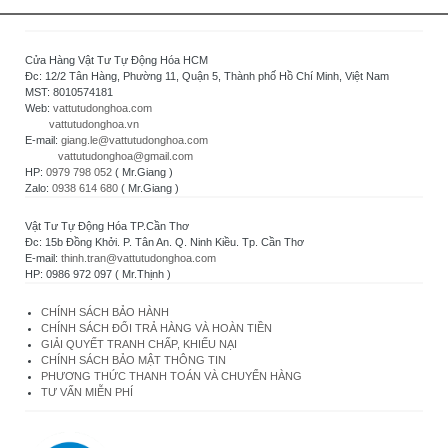
Cửa Hàng Vật Tư Tự Động Hóa HCM
Đc: 12/2 Tân Hàng, Phường 11, Quận 5, Thành phố Hồ Chí Minh, Việt Nam
MST: 8010574181
Web:
vattutudonghoa.com
vattutudonghoa.vn
E-mail:
giang.le@vattutudonghoa.com
vattutudonghoa@gmail.com
HP:
0979 798 052
( Mr.Giang )
Zalo:
0938 614 680
( Mr.Giang )
Vật Tư Tự Động Hóa TP.Cần Thơ
Đc: 15b Đồng Khởi. P. Tân An. Q. Ninh Kiều. Tp. Cần Thơ
E-mail:
thinh.tran@vattutudonghoa.com
HP: 0986 972 097 ( Mr.Thịnh )
CHÍNH SÁCH BẢO HÀNH
CHÍNH SÁCH ĐỔI TRẢ HÀNG VÀ HOÀN TIỀN
GIẢI QUYẾT TRANH CHẤP, KHIẾU NẠI
CHÍNH SÁCH BẢO MẬT THÔNG TIN
PHƯƠNG THỨC THANH TOÁN VÀ CHUYỂN HÀNG
TƯ VẤN MIỄN PHÍ