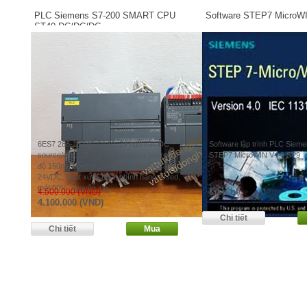
PLC Siemens S7-200 SMART CPU
Software STEP7 MicroW
ST40 DC/DC/DC
6ES7 288-1ST40-0AA0. 24 ngõ vào DC
Software lập trình PLC Siem
source/sink, 16 ngõ ra transistor source. Tốc
STEP7 MicroWIN V4.0 SP9
độ 150ns, bộ nhớ 24 kbytes. Nguồn cấp
24VDC. Xuất xứ: China, chính hãng. Used,
mới 90%, nguyên zin.
Liên hệ
4.500.000 (VND)
4.100.000 (VND)