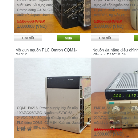
CJ1W-PA202. Nguồn cấp 100-240VAC, công
CQM1-PA203. Nguồn cấp 10
suất 14W. Sử dụng cung cấp nguồn cho PLC
dụng để cấp nguồn cho PLC
Omron dòng CJ1M, CJ1H, CJ1G, CJ2M.
CQM1H. Xuất xứ: China, chí
Xuất xứ: Japan. Used, mới 90%, nguyên zin.
mới 90%, nguyên zin.
1.100.000 (VND)
1.200.000 (VND)
1.000.000 (VND)
1.000.000 (VND)
Mô đun nguồn PLC Omron CQM1-
Nguồn đa năng điều chỉ
PA216
Kikusui PMC18-2A
CQM1-PA216. Power supply. Nguồn cấp
PMC18-2A. Nguồn đa năng đi
100VAC/230VAC. Nguồn ra 5VDC 6A,
áp 0~18VDC và dòng 0~2A. 
24VDC 0.5A. Sử dụng để cấp nguồn cho
220VAC. Xuất xứ: Japan. Us
PLC dòng CQM1, CQM1H. Xuất xứ: Japan.
mặt bị vàng, nguyên zin.
Used, mới 85%, nguyên zin.
Liên hệ
2.500.000 (VND)
1.900.000 (VND)