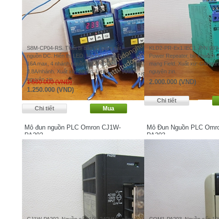
S8M-CP04-RS. Thiết bị bảo vệ giám sát
KLD2-PR-Ex1.IEC1. P/N 9934
nguồn DC. Hiển thị LED. Nguồn vào 24VDC
Power Repeater, bộ khuếch đ
16A max, 4 nhánh nguồn ra 24VDC
mạng Field. Xuất xứ: German
3.8A/nhánh. Xuất xứ: Japan. Used, mới 90%,
nguyên zin.
nguyên zin.
2.000.000 (VND)
1.500.000 (VND)
1.250.000 (VND)
Mô đun nguồn PLC Omron CJ1W-
Mô Đun Nguồn PLC Omr
PA202
PA203