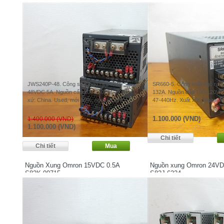
JWS240P-48. Công suất ngõ ra 240W
SR660-5. Công suất ngõ ra
48VDC 5A. Nguồn cấp 100-240VAC. Xuất
132A. Nguồn cấp 100-120VA
xứ: China. Used, mới 80%, nguyên zin.
47-440Hz. Xuất xứ: Japan. 
1.100.000 (VND)
1.400.000 (VND)
1.100.000 (VND)
Nguồn Xung Omron 15VDC 0.5A
Nguồn xung Omron 24VD
S82K-00715
S82J-6224