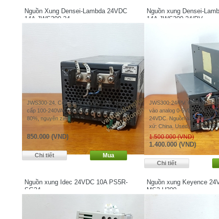
Nguồn Xung Densei-Lambda 24VDC
Nguồn xung Densei-Lam
14A JWS300-24
14A JWS300-24/PV
JWS300-24. Công suất 24VDC 14A. Nguồn
JWS300-24/PV. Công suất 2
cấp 100-240VAC. Xuất xứ: Malaysia. Mới
vào analog 0-5VDC điều chỉnh
80%, nguyên zin.
24VDC. Nguồn cấp 100VAC-2
xứ: China. Used, mới 80-85%
850.000 (VND)
1.500.000 (VND)
1.400.000 (VND)
Nguồn xung Idec 24VDC 10A PS5R-
Nguồn xung Keyence 24
SG24
MS2-H300