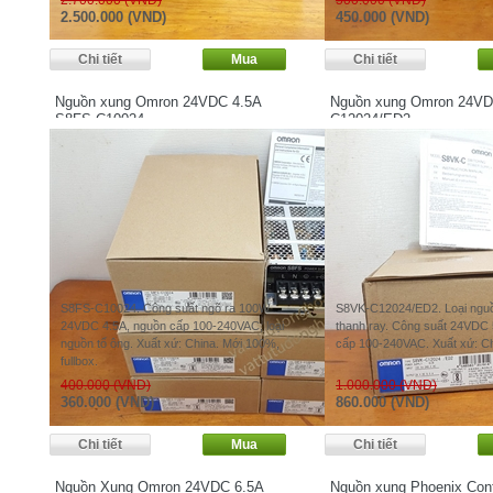
2.700.000 (VND)
500.000 (VND)
2.500.000 (VND)
450.000 (VND)
Nguồn xung Omron 24VDC 4.5A
Nguồn xung Omron 24VD
S8FS-C10024
C12024/ED2
S8FS-C10024. Công suất ngõ ra 100W
S8VK-C12024/ED2. Loại nguồ
24VDC 4.5A, nguồn cấp 100-240VAC, loại
thanh ray. Công suất 24VDC
nguồn tổ ông. Xuất xứ: China. Mới 100%,
cấp 100-240VAC. Xuất xứ: C
fullbox.
400.000 (VND)
1.000.000 (VND)
360.000 (VND)
860.000 (VND)
Nguồn Xung Omron 24VDC 6.5A
Nguồn xung Phoenix Con