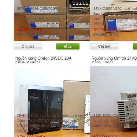
S8FS-C05024. Công suất ngõ ra 50W
S8VK-C06024/ED2. Loại nguồ
24VDC 2.2A, nguồn cấp 100-240VAC, loại
thanh ray. Công suất 24VDC 
nguồn tổ ông. Xuất xứ: China. Mới 100%,
nguồn cấp 100-240VAC. Xuất 
fullbox.
100%.
300.000 (VND)
700.000 (VND)
290.000 (VND)
680.000 (VND)
Nguồn xung Omron 24VDC 20A
Nguồn xung Omron 24VD
S8VK-C48024
S82K-10024
S8VK-C48024. Loại nguồn lắp trên thanh ray.
S82K-10024. Công suất 4.2
Công suất 24VDC 20A 480W, nguồn cấp
Nguồn cấp 100-240VAC. Vỏ nh
100-240VAC. Xuất xứ: China. Mới 100%,
Japan. Used, mới 90%, nguyê
fullbox.