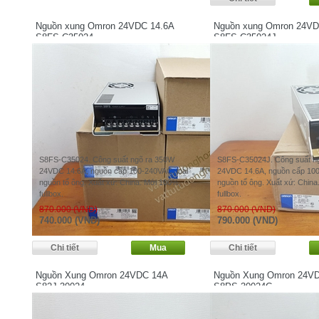
Nguồn xung Omron 24VDC 14.6A
Nguồn xung Omron 24VD
S8FS-C35024
S8FS-C35024J
S8FS-C35024. Công suất ngõ ra 350W
S8FS-C35024J. Công suất n
24VDC 14.6A, nguồn cấp 100-240VAC, loại
24VDC 14.6A, nguồn cấp 100
nguồn tổ ông. Xuất xứ: China. Mới 100%,
nguồn tổ ông. Xuất xứ: China
fullbox.
fullbox.
870.000 (VND)
870.000 (VND)
740.000 (VND)
790.000 (VND)
Nguồn Xung Omron 24VDC 14A
Nguồn Xung Omron 24V
S82J-30024
S8PS-30024C