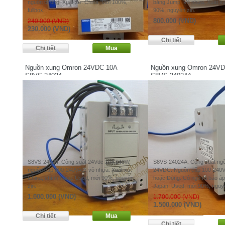
nguồn tổ ông. Xuất xứ: China. Mới 100%,
bằng Jump. Vỏ nhựa. Xuất xư
fullbox.
90%, nguyên zin.
800.000 (VND)
240.000 (VND)
230.000 (VND)
Nguồn xung Omron 24VDC 10A
Nguồn xung Omron 24VD
S8VS-24024
S8VS-24024A
S8VS-24024. Công suất 24Vdc 10A 240W,
S8VS-24024A. Công suất ng
nguồn cấp 100-240VAC, vỏ nhựa. Xuất xứ:
24VDC. Nguồn cấp 100-240V
China, chính hãng. Used, mới 90%, nguyên
hoặc Dòng. Có ngõ ra báo áp t
zin.
Japan. Used, mới 90%, nguyê
1.000.000 (VND)
1.700.000 (VND)
1.500.000 (VND)