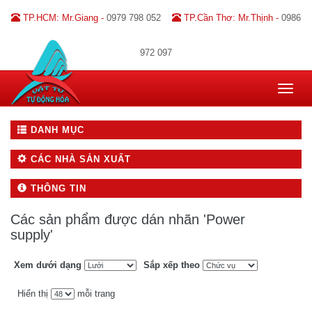
TP.HCM: Mr.Giang -
0979 798 052
TP.Cần Thơ: Mr.Thịnh -
0986
972 097
Toggle
navigat
DANH MỤC
CÁC NHÀ SẢN XUẤT
THÔNG TIN
Các sản phẩm được dán nhãn 'Power
supply'
Xem dưới dạng
Sắp xếp theo
Hiển thị
mỗi trang