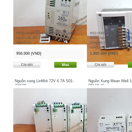
PS5R-SG24. Công suất 24Vdc 10A 240W,
MS2-H300. Công suất ngõ r
nguồn cấp 100-240VAC. Used, mới 90%,
300W, nguồn cấp 100-240VAC, 
nguyên zin.
Dòng tiêu thụ. Xuất xứ: China
Used, mới 90-95%, nguyên zi
950.000 (VND)
1.800.000 (VND)
Nguồn xung LinMot 72V 6.7A S01-
Nguồn Xung Mean Well 
72/500
DR-60-15