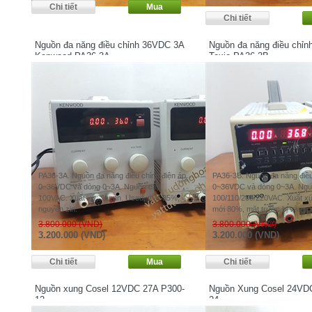
Nguồn đa năng điều chỉnh 36VDC 3A
Nguồn đa năng điều chỉ
Kenwood PA36-3A
Texio PA36-3B
PA36-3A. Nguồn đa năng điều chỉnh điện áp
PA36-3B. Nguồn đa năng điều
0~36VDC và dòng 0~3A. Nguồn cấp
0~36VDC và dòng 0~3A. Ngu
100VAC. Xuất xứ: Japan. Used, mới 85%,
100/110/200/220VAC. Xuất xứ
nguyên zin.
mới 80%, mặt trước bị vàng, 
3.800.000 (VND)
3.800.000 (VND)
3.200.000 (VND)
3.200.000 (VND)
Nguồn xung Cosel 12VDC 27A P300-
Nguồn Xung Cosel 24VD
12
24