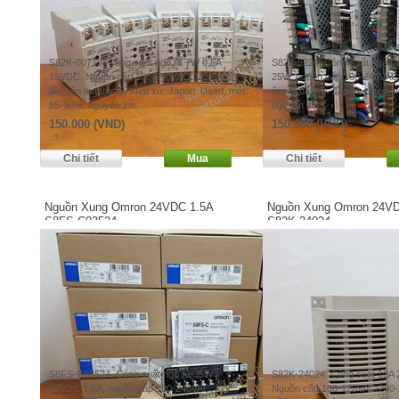
S82K-00715. Công suất ngõ ra 7W 0.5A
S82J-6224. Công suất ngõ r
15VDC. Nguồn cấp 100-240VAC. Vỏ nhựa,
25W, nguồn cấp 100-240VAC, 
lắp trên thanh ray. Xuất xứ: Japan. Used, mới
ông. Xuất xứ: Japan. Used, 
85-90%, nguyên zin.
nguyên zin.
150.000 (VND)
150.000 (VND)
Nguồn Xung Omron 24VDC 1.5A
Nguồn Xung Omron 24V
S8FS-C03524
S82K-24024
S8FS-C03524. Công suất ngõ ra 35W
S82K-24024. Công suất 10A
24VDC 1.5A, nguồn cấp 100-240VAC, loại
Nguồn cấp 100-120VAC/200