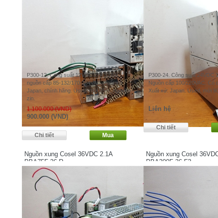
P300-12. Công suất 12VDC 27A 324W,
P300-24. Công suất 24VDC 
nguồn cấp 85-132/170-264VAC. Xuất xứ:
Nguồn cấp 100/220VAC. Có quạ
Japan, chính hãng. Used, mới 95%, nguyên
Xuất xứ: Japan. Used, mới 9
zin.
Liên hệ
1.100.000 (VND)
900.000 (VND)
Nguồn xung Cosel 36VDC 2.1A
Nguồn xung Cosel 36VD
PBA75F-36-R
PBA300F-36-F3