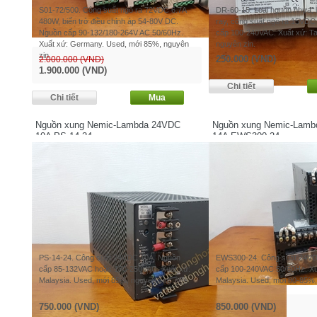
S01-72/500. Công suất ngõ ra 72VDC 6.7A
DR-60-15. Loại nguồn nhựa, l
480W, biến trở điều chỉnh áp 54-80V DC.
ray, công suất ngõ ra 15VD
Nguồn cấp 90-132/180-264V AC 50/60Hz.
cấp 100-240VAC. Xuất xứ: T
Xuất xứ: Germany. Used, mới 85%, nguyên
nguyên zin.
zin.
250.000 (VND)
2.000.000 (VND)
1.900.000 (VND)
Nguồn xung Nemic-Lambda 24VDC
Nguồn xung Nemic-Lam
10A PS-14-24
14A EWS300-24
PS-14-24. Công suất 24VDC 10A. Nguồn
EWS300-24. Công suất 24V
cấp 85-132VAC hoặc 170-250VAC. Xuất xứ:
cấp 100-240VAC 50/60Hz. Xuấ
Malaysia. Used, mới 85%, nguyên zin.
Malaysia. Used, mới 80-85%,
750.000 (VND)
850.000 (VND)