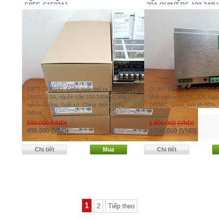
S8FS-C15024J
20A QUINT-PS-100-240V
S8FS-C15024J. Công suất ngõ ra 100W
QUINT-PS-100-240VAC/24VD
24VDC 6.5A, nguồn cấp 100-240VAC, loại
suất ngõ ra 24VDC 20A. Ngõ
nguồn tổ ông. Xuất xứ: China. Mới 100%,
240VAC. Used, mới 85-90%, 
fullbox.
500.000 (VND)
1.800.000 (VND)
450.000 (VND)
1.600.000 (VND)
1
2
Tiếp theo