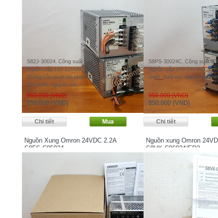
S82J-30024. Công suất 300W, 24V 14A.
S8PS-30024C. Công suất 30
Nguồn cấp 100-120VAC /200-230VAC.
Nguồn cấp 100-240VAC. Khôn
Không cần quạt tản nhiệt. Xuất xứ: Japan.
nhiệt. Xuất xứ: Japan. Mới 9
Mới 90%, nguyên zin.
950.000 (VND)
950.000 (VND)
850.000 (VND)
850.000 (VND)
Nguồn Xung Omron 24VDC 2.2A
Nguồn xung Omron 24VD
S8FS-C05024
S8VK-C06024/ED2