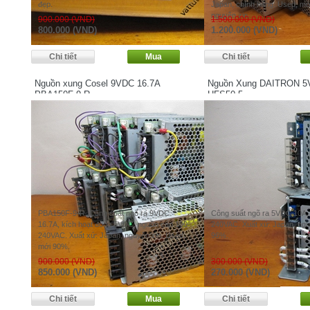
đẹp.
Japan, chính hãng. Used, mớ
nguyên zin.
900.000 (VND)
1.500.000 (VND)
800.000 (VND)
1.200.000 (VND)
Nguồn xung Cosel 9VDC 16.7A
Nguồn Xung DAITRON 5
PBA150F-9-R
HFS50-5
PBA150F-9-R. Công suất ngõ ra 9VDC
Công suất ngõ ra 5VDC 10A,
16.7A, kích hoạt động 5VDC, nguồn cấp 100-
240VAC. Xuất xứ: Japan, ngu
240VAC. Xuất xứ: Japan, nguyên zin. Used,
96%.
mới 90%.
900.000 (VND)
300.000 (VND)
850.000 (VND)
270.000 (VND)