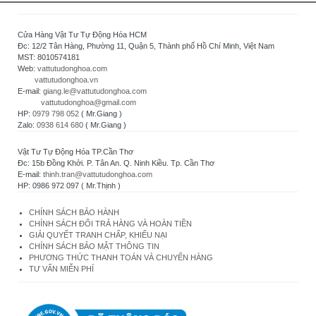
Cửa Hàng Vật Tư Tự Động Hóa HCM
Đc: 12/2 Tân Hàng, Phường 11, Quận 5, Thành phố Hồ Chí Minh, Việt Nam
MST: 8010574181
Web:
vattutudonghoa.com
vattutudonghoa.vn
E-mail:
giang.le@vattutudonghoa.com
vattutudonghoa@gmail.com
HP:
0979 798 052
( Mr.Giang )
Zalo:
0938 614 680
( Mr.Giang )
Vật Tư Tự Động Hóa TP.Cần Thơ
Đc: 15b Đồng Khởi. P. Tân An. Q. Ninh Kiều. Tp. Cần Thơ
E-mail:
thinh.tran@vattutudonghoa.com
HP: 0986 972 097 ( Mr.Thịnh )
CHÍNH SÁCH BẢO HÀNH
CHÍNH SÁCH ĐỔI TRẢ HÀNG VÀ HOÀN TIỀN
GIẢI QUYẾT TRANH CHẤP, KHIẾU NẠI
CHÍNH SÁCH BẢO MẬT THÔNG TIN
PHƯƠNG THỨC THANH TOÁN VÀ CHUYỂN HÀNG
TƯ VẤN MIỄN PHÍ