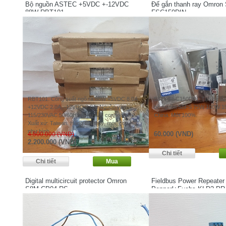
Bộ nguồn ASTEC +5VDC +-12VDC
Đế gắn thanh ray Omron
88W RBT101
FSC150DIN
RBT101. Công suất ngõ ra 88W +5VDC 8.0A
S82Y-FSC150DIN. Tạo đế lắp
+12VDC 2.0A, -12VDC 2.0A. Nguồn vào
bộ nguồn S8FS 75W 100W 15
115/230VAC 50/60Hz. Đấu dây connector.
China. Mới 100%.
Xuất xứ: Taiwan. Hàng thanh lý, mới, còn hộp
như hình.
60.000 (VND)
4.500.000 (VND)
2.200.000 (VND)
Digital multicircuit protector Omron
Fieldbus Power Repeater
S8M-CP04-RS
Pepperl+Fuchs KLD2-PR