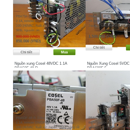
PBA75F-36-R. Công suất ngõ ra 36VDC
PBA300F-36-F3. Công suất 
2.1A, remote ON/OFF 5VDC, nguồn cấp
9A 324W, ngõ vào 100-240VA
100-240VAC. Xuất xứ: Japan. Used, mới
Japan. Used, mới 96%, nguyê
96%, nguyên zin.
1.500.000 (VND)
900.000 (VND)
850.000 (VND)
Nguồn xung Cosel 48VDC 1.1A
Nguồn Xung Cosel 5VDC
PBA50F-48-R
PBA600F-5
PBA50F-48-R. Công suất ngõ ra 48VDC
PBA600F-5. Công suất ngõ 
1.1A, remote ON/OFF 5VDC, Nguồn cấp
648W, nguồn cấp 100-240VAC,
100-240VAC. Xuất xứ: Japan. Used, hàng rất
nhỏ gọn. Sử dụng quạt tản nh