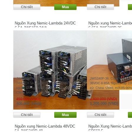
Nguồn Xung Nemic-Lambda 24VDC
Nguồn xung Nemic-Lam
6.5A JWS150-24/A
6.65A JWS240P-36
JWS150-24/A. Công suất ngõ ra 150W
JWS240P-36. Công suất ngõ
24VDC 6.5A, nguồn cấp 100-240VAC, loại
36VDC 6.65A. Nguồn cấp 10
nguồn tổ ông, có đế gài thanh ray. Xuất xứ:
xứ: China. Used, mới 85-90%
China. Mới 90%, nguyên zin.
450.000 (VND)
1.400.000 (VND)
400.000 (VND)
1.200.000 (VND)
Nguồn xung Nemic-Lambda 48VDC
Nguồn Xung Nemic-Lamb
5A JWS240P-48
SR660-5