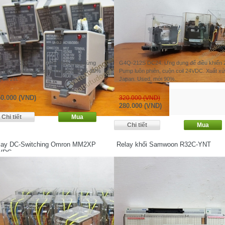
-DL2 AC100-200. Rơle khởi động dừng
G4Q-212S DC24. Ứng dụng để điều khiển 
c thời. Xuất xứ: Japan. Used, mới 85-90%
Pump luôn phiên, cuộn coil 24VDC. Xuất xứ
yên zin.
Japan. Used, mới 90%.
0.000 (VND)
320.000 (VND)
280.000 (VND)
lay DC-Switching Omron MM2XP
Relay khối Samwoon R32C-YNT
VDC