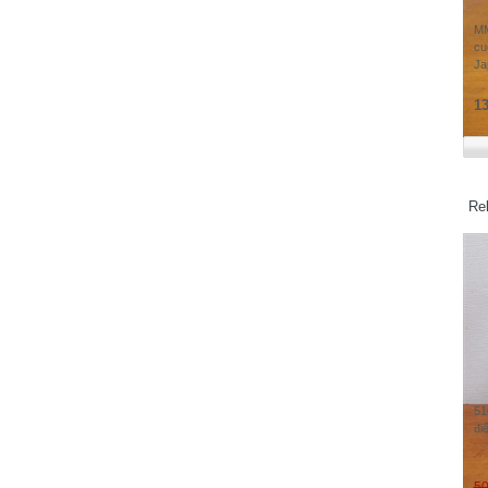
Matsushita Electric Works, Ltd - Japan
MM
Minebea - Japan
cu
Ja
MOXA - Taiwan
Siemens - Germany
13
SIEMENS Electrical Apparatus co.,Ltd
Suzhou Chengdu Branch
Samwontech - Korea
Sunx-Panasonic - Japan
Rel
Shihlin Electric - Taiwan
SHARP
Schneider Electric - France
SMC - Japan
SHINDENGEN
Samwha
Sumtak - Japan
51
SICK - Germany
đi
Shinko Technos - Japan
Sumitomo Heavy Industries. Ltd - JAPAN
50