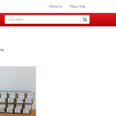
Đăng ký
Đăng nhập
ang
rở