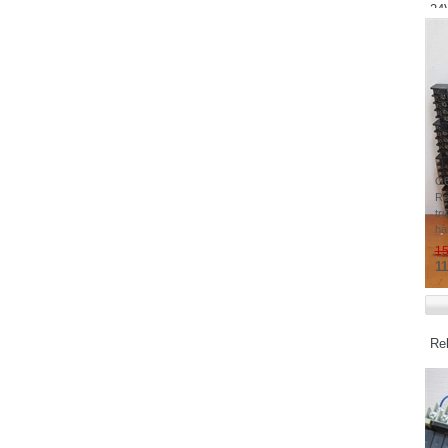
Watt - Taiwan
24
Watlow - USA
Wittenstein - Germany
WAGO - Germany
Weinview - China
Weintek - Taiwan
LS Industrial Systems - Korea
G6
LG Industrial Systems - Korea
Re
LG Electronics - Korea
tr
hà
LAMBDA - JAPAN
15
LENZE - Germany
11
Balluff - Germany
Baumer - Switzerland
Beckhoff - Germany
Re
B&R Industrial Automation GmbH - Austria
Banner - USA
Buffalo - Japan
Yaskawa - Japan