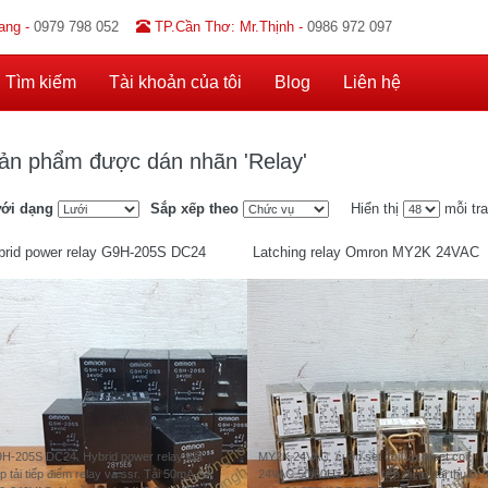
ang -
0979 798 052
TP.Cần Thơ: Mr.Thịnh -
0986 972 097
Tìm kiếm
Tài khoản của tôi
Blog
Liên hệ
ản phẩm được dán nhãn 'Relay'
ới dạng
Sắp xếp theo
Hiển thị
mỗi tr
brid power relay G9H-205S DC24
Latching relay Omron MY2K 24VAC
H-205S DC24. Hybrid power relay kết
MY2K 24VAC. cuộn set coil và reset coil
p tải tiếp điểm relay và ssr. Tải 50mA-5A
24VAC 50/60Hz, 2 cặp tiếp điểm, tải thuần t