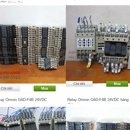
VDC hàng đẹp
B-4BND hoặc G6B-47BND 24VDC. gồm 4
G6B-4CB 24VDC. Gồm 4 Relay G6B nằm
lay G6B nằm trên 1 đế, làm Relay đệm
trên 1 đế, kích 0V, mỗi Relay 1 NO, 1 NC.
ung gian cho PLC. Xuất xứ: Japan. Used,
Xuất xứ: Japan. Used, hàng rất đẹp.
ng đẹp.
150.000 (VND)
0.000 (VND)
0.000 (VND)
lay Omron G6D-F4B 24VDC
Relay Omron G6D-F4B 24VDC hàng
đẹp