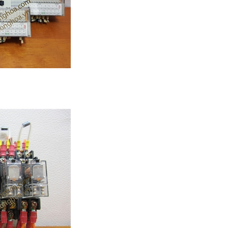
m
,
i