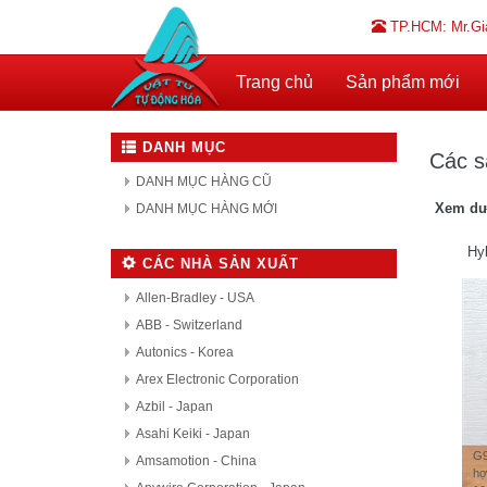
TP.HCM: Mr.Gi
Trang chủ
Sản phẩm mới
DANH MỤC
Các s
DANH MỤC HÀNG CŨ
Xem dư
DANH MỤC HÀNG MỚI
Hy
CÁC NHÀ SẢN XUẤT
Allen-Bradley - USA
ABB - Switzerland
Autonics - Korea
Arex Electronic Corporation
Azbil - Japan
Asahi Keiki - Japan
G9
Amsamotion - China
hợ