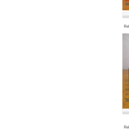
Swallow Electric Co.,Ltd - Japan
40
Schaffner Group - Switzerland
Shenzhen Samkoon Technology
Corporation Ltd
Re
Soshin Electric Co.,Ltd - Japan
Sanken Electric Co.,Ltd - Japan
Samsung - Korea
SAGInoMIYA - Japan
Secomea - Denmark
Santron Ltd - Japan
Sony - Japan
G2
STN Sensortechnik AG - Vantaa, Finland
LE
Safegauge - Taiwan
th
độ
Sensata Technologies, Inc - USA
Us
30
Schmersal - Germany
Weidmuller - Germany
WIKA - Germany
Wuxi Xinje Electronic Co.,Ltd - China
Re