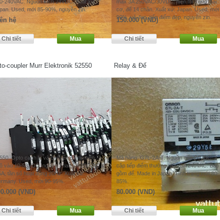
0-240VAC. Nguồn kích 24VDC. Xuất xứ:
max 3A 250VAC/30VDC, hiển thị trạng thái
pan. Used, mới 85-90%, nguyên zin.
cơ, đế 14 chân. Xuất xứ: Japan. Used, mới
90%, vỏ đẹp, tiếp điểm đẹp, nguyên zin.
ên hệ
150.000 (VND)
o-coupler Murr Elektronik 52550
Relay & Đế
550. Opto cách ly và chuyển đổi tín hiệu,
Mã hàng: G7L-2A-T. Nguồn cấp 24VDC. 2
õ vào 10-53VDC, ngõ ra Triac 24-250VAC
cặp tiếp điểm thường mở 25A 240VAC. Bao
5A, tần số hoạt động 20Hz. Xuất xứ:
gồm đế. Made in Japan. Tình trạng mới 80-
rmany. Used, mới 90-95%.
85%.
0.000 (VND)
80.000 (VND)