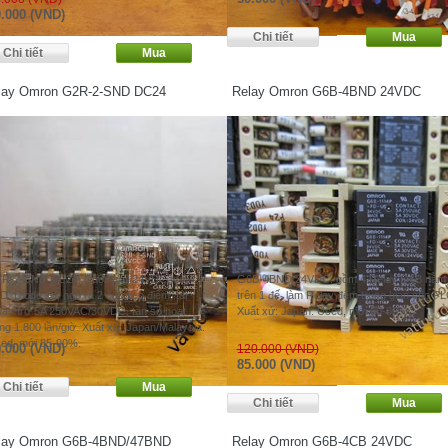
.000 (VND)
lay Omron G2R-2-SND DC24
Relay Omron G6B-4BND 24VDC
R-2-SND DC24. Cuộn coil 24VDC, có
G6B-4BND 24VDC. gồm 4 Relay G6B nằm
D, Diode xả, ngõ ra 2 cặp tiếp điểm, tải
trên 1 đế, làm Relay đệm trung gian cho PL
uần trở 5A 250VAC/30VDC, tần số hoạt
Xuất xứ: Japan. Used, mới 80-85%.
ng 1.800 lần/giờ. Xuất xứ: Japan/Malaysia.
ed, mới 85-90%.
.000 (VND)
120.000 (VND)
85.000 (VND)
lay Omron G6B-4BND/47BND
Relay Omron G6B-4CB 24VDC