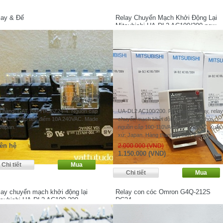
lay & Đế
Relay Chuyển Mạch Khởi Động Lại
Mitsubishi UA-DL2 AC100/200 new
 hàng: CAT 700-HK36Z24-4. Nguồn cấp
UA-DL2 AC100/200. Re-starting relay, relay
VDC. 1 cặp tiếp điểm 10A 240VAC. Made
chuyển mạch khởi động nguồn tức thời,
 Japan.
nguồn cấp 100-110VAC/200-220VAC. Xuất
xứ: Japan. Hàng thanh lý, mới, fullbox.
ên hệ
2.000.000 (VND)
1.150.000 (VND)
lay chuyển mạch khởi động lại
Relay con cóc Omron G4Q-212S
tsubishi UA-DL2 AC100-200
DC24