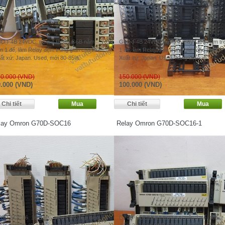
D-F4B 24VDC. gồm 4 Relay G6B nằm
G6D-F4B 24VDC. gồm 4 relay G6B nằm tr
ên 1 đế, làm Relay đệm trung gian cho PLC.
1 đế, làm Relay đệm trung gian cho PLC.
ất xứ: Japan. Used, mới 80-85%.
Xuất xứ: Japan. Used, hàng đẹp.
0.000 (VND)
150.000 (VND)
.000 (VND)
100.000 (VND)
lay Omron G70D-SOC16
Relay Omron G70D-SOC16-1
0D-SOC16. 16 Relay trên 1 đế, tiếp điểm
G70D-SOC16-1. 16 Relay trên 1 đế, tiếp