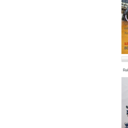
Yaskawa Vipa Controls - Germany
Yamatake - Japan
Yokogawa - Japan
G6
Ykong Electric Corporation - China
tr
UGREEN - CHINA
Xu
UNITEK - China
12
NATIONAL
80
NAGANO KEIKI
Nemic-Lambda - Japan
Nagano Japan Radio Co.,Ltd - Japan
Re
NEMICON - Japan
NSD Corporation - JAPAN
Nidec Nemicon Corp - Japan
Nireco Corporation - Japan
NTI GA LinMot & MagSpring - Switzerland
J.Schneider Elektrotechnik GmbH -
GERMANY
JINGXIN
G7