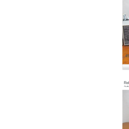
Keyence - Japan
KAWAMURA
KINCO Electric (Shenzhen) Ltd
KOYO Electronics Industries Co., Ltd -
JAPAN
Koganei - Japan
UA
tứ
KAKO Electronics Co.,Ltd - JAPAN
ng
Mitsubishi - Japan
45
Mitsubishi Electric Automation
Manufacturing (Changshu) Co.,Ltd
Microsonic - Germany
MEAN WELL - TAIWAN
Re
Merlin Gerin
24
MTT Corporation - Japan
MAXELL - JAPAN
M-SYSTEM - Japan
MOELLER
Murr Elektronik - Germany
Michael Riedel - Germany