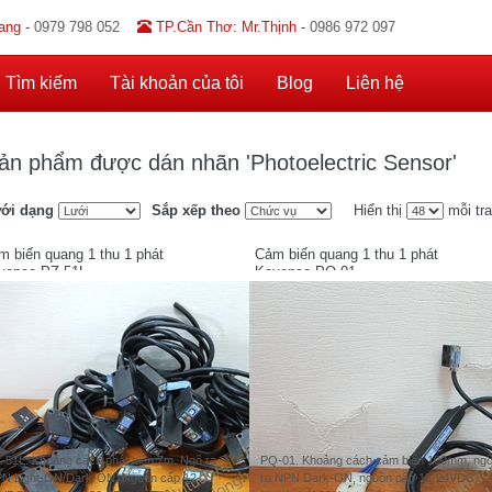
ang -
0979 798 052
TP.Cần Thơ: Mr.Thịnh -
0986 972 097
Tìm kiếm
Tài khoản của tôi
Blog
Liên hệ
ản phẩm được dán nhãn 'Photoelectric Sensor'
ới dạng
Sắp xếp theo
Hiển thị
mỗi tr
m biến quang 1 thu 1 phát
Cảm biến quang 1 thu 1 phát
yence PZ-51L
Keyence PQ-01
-51L. Khoảng cách phát hiện 7m. Ngõ ra
PQ-01. Khoảng cách cảm biến 100mm, ng
N Light-ON/Dark-ON. Nguồn cấp 12-
ra NPN Dark-ON, nguồn cấp 12-24VDC.