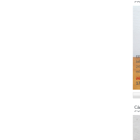
Watt - Taiwan
SP
Watlow - USA
Wittenstein - Germany
WAGO - Germany
Weinview - China
Weintek - Taiwan
LS Industrial Systems - Korea
EE
LG Industrial Systems - Korea
bi
LG Electronics - Korea
24
mớ
LAMBDA - JAPAN
20
LENZE - Germany
17
Balluff - Germany
Baumer - Switzerland
Beckhoff - Germany
Cả
B&R Industrial Automation GmbH - Austria
SX
Banner - USA
Buffalo - Japan
Yaskawa - Japan