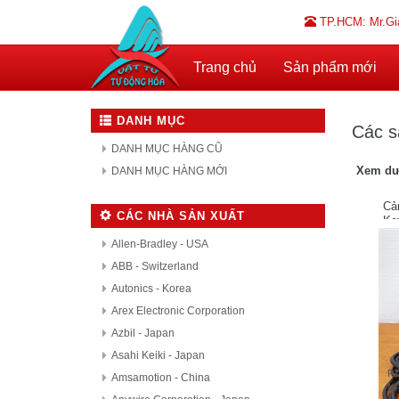
TP.HCM: Mr.Gi
Trang chủ
Sản phẩm mới
DANH MỤC
Các s
DANH MỤC HÀNG CŨ
Xem dư
DANH MỤC HÀNG MỚI
Cả
CÁC NHÀ SẢN XUẤT
Ke
Allen-Bradley - USA
ABB - Switzerland
Autonics - Korea
Arex Electronic Corporation
Azbil - Japan
Asahi Keiki - Japan
PZ
Amsamotion - China
NP