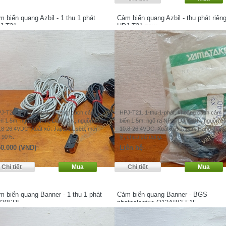
 biến quang Azbil - 1 thu 1 phát
Cảm biến quang Azbil - thu phát riên
J-T21
HPJ-T21 new
J-T21. 1-thu 1-phát, khoảng cách cảm
HPJ-T21. 1-thu 1-phát, khoảng cách cảm
ến 1.5m, ngõ ra NPN, Dark-ON, nguồn cấp
biến 1.5m, ngõ ra NPN, Dark-ON, nguồn c
.8-26.4VDC. Xuất xứ: Japan. Used, mới
10.8-26.4VDC. Xuất xứ: Japan. Hàng thanh
-90%.
lý, chưa sử dụng.
0.000 (VND)
Liên hệ
 biến quang Banner - 1 thu 1 phát
Cảm biến quang Banner - BGS
30SRL
photoelectric Q12AB6FF15