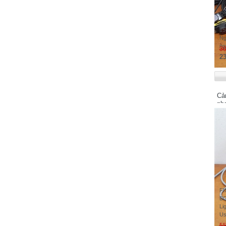
Matsushita Electric Works, Ltd - Japan
QS
Minebea - Japan
th
15
MOXA - Taiwan
Ng
ng
Siemens - Germany
30
23
SIEMENS Electrical Apparatus co.,Ltd
Suzhou Chengdu Branch
Samwontech - Korea
Sunx-Panasonic - Japan
Cả
ph
Shihlin Electric - Taiwan
SHARP
Schneider Electric - France
SMC - Japan
SHINDENGEN
Samwha
Sumtak - Japan
FI
SICK - Germany
BG
Li
Shinko Technos - Japan
Us
Sumitomo Heavy Industries. Ltd - JAPAN
55