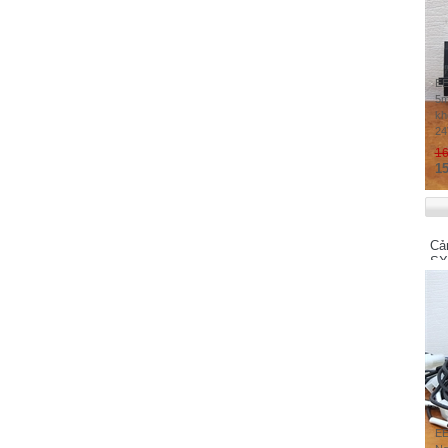
Yaskawa Vipa Controls - Germany
Yamatake - Japan
Yokogawa - Japan
EE
Ykong Electric Corporation - China
5m
UGREEN - CHINA
kh
24
UNITEK - China
16
NATIONAL
15
NAGANO KEIKI
Nemic-Lambda - Japan
Nagano Japan Radio Co.,Ltd - Japan
Cả
NEMICON - Japan
SX
NSD Corporation - JAPAN
Nidec Nemicon Corp - Japan
Nireco Corporation - Japan
NTI GA LinMot & MagSpring - Switzerland
J.Schneider Elektrotechnik GmbH -
GERMANY
JINGXIN
EE