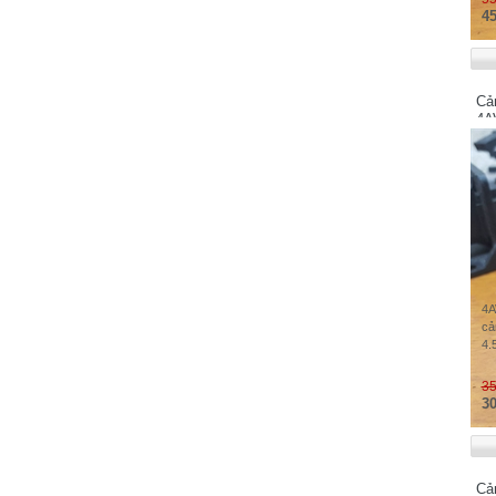
Swallow Electric Co.,Ltd - Japan
45
Schaffner Group - Switzerland
Shenzhen Samkoon Technology
Corporation Ltd
Cả
Soshin Electric Co.,Ltd - Japan
4A
Sanken Electric Co.,Ltd - Japan
Samsung - Korea
SAGInoMIYA - Japan
Secomea - Denmark
Santron Ltd - Japan
Sony - Japan
4A
STN Sensortechnik AG - Vantaa, Finland
cả
Safegauge - Taiwan
4.
Sensata Technologies, Inc - USA
35
Schmersal - Germany
30
Weidmuller - Germany
WIKA - Germany
Wuxi Xinje Electronic Co.,Ltd - China
Cả