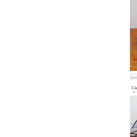
Keyence - Japan
KAWAMURA
KINCO Electric (Shenzhen) Ltd
KOYO Electronics Industries Co., Ltd -
JAPAN
Koganei - Japan
SM
bi
KAKO Electronics Co.,Ltd - JAPAN
10
Mitsubishi - Japan
3.
Mitsubishi Electric Automation
2.
Manufacturing (Changshu) Co.,Ltd
Microsonic - Germany
MEAN WELL - TAIWAN
Cả
Merlin Gerin
ch
MTT Corporation - Japan
MAXELL - JAPAN
M-SYSTEM - Japan
MOELLER
Murr Elektronik - Germany
Michael Riedel - Germany