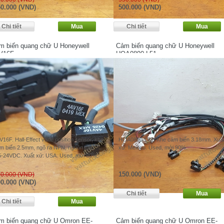
0.000 (VND)
500.000 (VND)
m biến quang chữ U Honeywell
Cảm biến quang chữ U Honeywell
V16F
HOA0890-L51
V16F. Hall-Effect vane position sensor, khe
HOA0890-L51. Khe cảm biến 3.18mm. Xuấ
m biến 2.5mm, ngõ ra NPN, nguồn cấp
xứ: Mexico. Used, mới 90%.
5-24VDC. Xuất xứ: USA. Used, mới 80%.
150.000 (VND)
0.000 (VND)
0.000 (VND)
m biến quang chữ U Omron EE-
Cảm biến quang chữ U Omron EE-