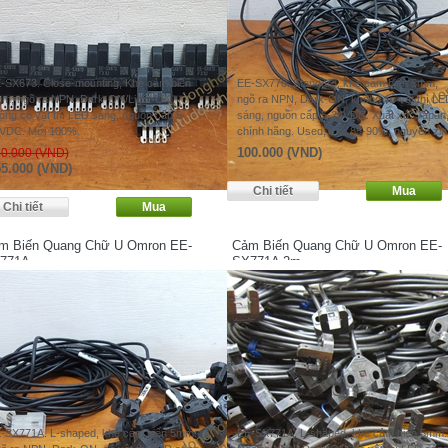
-SX673. Close-mounting, Khe cảm biến
EE-SX770. Standard, khe cảm biến 5mm,
m, ngõ ra NPN, Dark-ON/Light-ON,
ngõ ra NPN, Dark-ON, không có vật thì LE
ông có vật thì LED sáng, nguồn cấp 5-
sáng, nguồn cấp 5-24VDC. Xuất xứ: Japan
VDC. Mới 100%.
chính hãng. Used, mới 85-90%, nguyên zin
100.000 (VND)
0.000 (VND)
5.000 (VND)
m Biến Quang Chữ U Omron EE-
Cảm Biến Quang Chữ U Omron EE-
771A
SX771A 2m
-SX771A. L-shaped, khe cảm biến 5mm.
EE-SX771A. L-shaped, khe cảm biến 5mm.