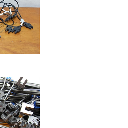
D
,
.