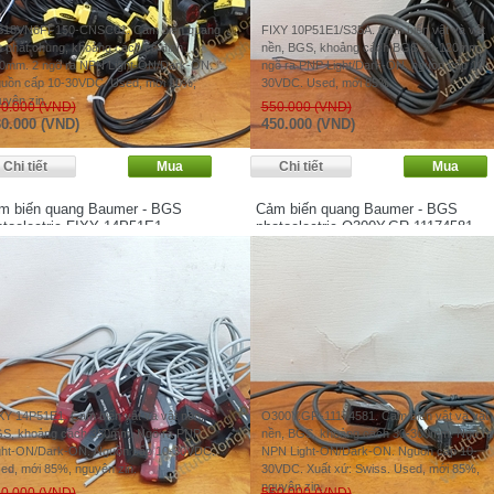
18VN6FF150-CNSC01. Cảm biến quang
FIXY 10P51E1/S35A. Cảm biến vật và vật
u phát chung, khoảng cách cố định
nền, BGS, khoảng cách BGS 30-120mm,
0mm. 2 ngõ ra NPN Light-ON/Dark-ON.
ngõ ra PNP Light/Dark-ON, nguồn cấp 10-
uồn cấp 10-30VDC. Used, mới 90%,
30VDC. Used, mới 85%.
uyên zin.
0.000 (VND)
550.000 (VND)
0.000 (VND)
450.000 (VND)
m biến quang Baumer - BGS
Cảm biến quang Baumer - BGS
otoelectric FIXY 14P51E1
photoelectric O300Y.GR-11174581
XY 14P51E1. Cảm biến vật và vật nền,
O300Y.GR-11174581. Cảm biến vật và vật
S, khoảng cách 350mm. Ngõ ra PNP
nền, BGS, khoảng cách 30-300mm. Ngõ ra
ght-ON/Dark-ON. Nguồn cấp 10-30VDC.
NPN Light-ON/Dark-ON. Nguồn cấp 10-
ed, mới 85%, nguyên zin.
30VDC. Xuất xứ: Swiss. Used, mới 85%,
nguyên zin.
0.000 (VND)
550.000 (VND)