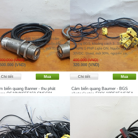
30SRL. 1 thu 1 phát, khoảng cách cảm
Q12AB6FF15. Cảm biến quang thu phát
ến 0...150 m, ngõ ra NPN/PNP, nguồn cấp
chung BGS, khoảng cách 3...15mm. 2 ngõ 
-30VDC. Xuất xứ: USA. Used, mới 85%.
1-NPN 1-PNP Light-ON. Nguồn cấp 10-
30VDC. Used, mới 90%, nguyên zin.
000.000 (VND)
400.000 (VND)
500.000 (VND)
320.000 (VND)
m biến quang Banner - thu phát
Cảm biến quang Baumer - BGS
ung QS18VN6FF150-CNSC01
photoelectric FIXY 10P51E1/S35A