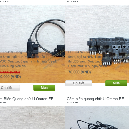
X410
SX474
-SPX410. Dạng L, khoảng cách khe cảm
EE-SX474. Close-mounting, khe cảm biến
ến 5mm, ngõ ra NPN. Nguồn cấp 12-
5mm, ngõ ra NPN, Light-ON, không có vật
VDC. Xuất xứ: Japan, chính hãng. Used,
thì LED sáng. Xuất xứ: China, chính hãng.
i 85%, nguyên zin.
Used, mới 90%, nguyên zin.
70.000 (VND)
0.000 (VND)
0.000 (VND)
m Biến Quang chữ U Omron EE-
Cảm biến quang chữ U Omron EE-
673
SX770