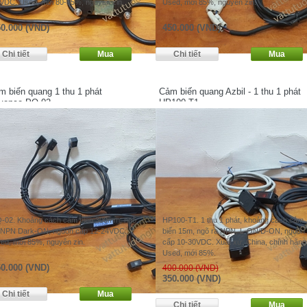
VDC. Used, mới 80-85%, nguyên zin.
Used, mới 85%, nguyên zin.
0.000 (VND)
450.000 (VND)
m biến quang 1 thu 1 phát
Cảm biến quang Azbil - 1 thu 1 phát
yence PQ-02
HP100-T1
-02. Khoảng cách cảm biến 300mm, ngõ
HP100-T1. 1 thu 1 phát, khoảng cách cảm
 NPN Dark-ON, nguồn cấp 12-24VDC.
biến 15m, ngõ ra NPN, L-ON/D-ON, nguồn
ed, mới 85%, nguyên zin.
cấp 10-30VDC. Xuất xứ: China, chính hãng
Used, mới 85%.
0.000 (VND)
400.000 (VND)
350.000 (VND)