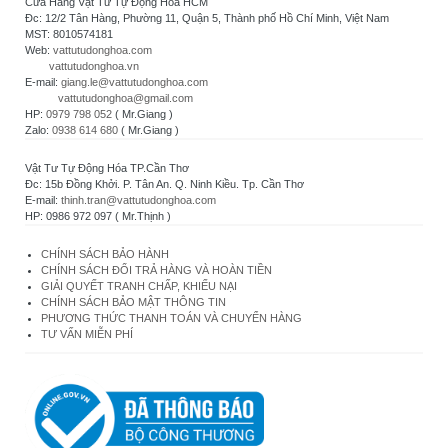
Cửa Hàng Vật Tư Tự Động Hóa HCM
Đc: 12/2 Tân Hàng, Phường 11, Quận 5, Thành phố Hồ Chí Minh, Việt Nam
MST: 8010574181
Web:
vattutudonghoa.com
vattutudonghoa.vn
E-mail:
giang.le@vattutudonghoa.com
vattutudonghoa@gmail.com
HP:
0979 798 052
( Mr.Giang )
Zalo:
0938 614 680
( Mr.Giang )
Vật Tư Tự Động Hóa TP.Cần Thơ
Đc: 15b Đồng Khởi. P. Tân An. Q. Ninh Kiều. Tp. Cần Thơ
E-mail:
thinh.tran@vattutudonghoa.com
HP: 0986 972 097 ( Mr.Thịnh )
CHÍNH SÁCH BẢO HÀNH
CHÍNH SÁCH ĐỔI TRẢ HÀNG VÀ HOÀN TIỀN
GIẢI QUYẾT TRANH CHẤP, KHIẾU NẠI
CHÍNH SÁCH BẢO MẬT THÔNG TIN
PHƯƠNG THỨC THANH TOÁN VÀ CHUYỂN HÀNG
TƯ VẤN MIỄN PHÍ