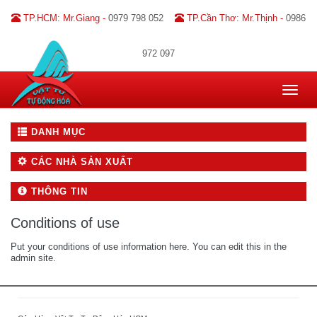
TP.HCM: Mr.Giang -
0979 798 052
TP.Cần Thơ: Mr.Thịnh -
0986
972 097
Toggle
navigat
DANH MỤC
CÁC NHÀ SẢN XUẤT
THÔNG TIN
Conditions of use
Put your conditions of use information here. You can edit this in the
admin site.