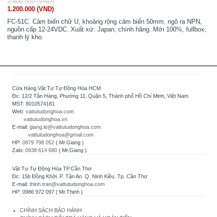
2.400.000 (VND)
1.200.000 (VND)
FC-51C. Cảm biến chữ U, khoảng rộng cảm biến 50mm, ngõ ra NPN,
nguồn cấp 12-24VDC. Xuất xứ: Japan, chính hãng. Mới 100%, fullbox,
thanh lý kho.
Cửa Hàng Vật Tư Tự Động Hóa HCM
Đc: 12/2 Tân Hàng, Phường 11, Quận 5, Thành phố Hồ Chí Minh, Việt Nam
MST: 8010574181
Web:
vattutudonghoa.com
vattutudonghoa.vn
E-mail:
giang.le@vattutudonghoa.com
vattutudonghoa@gmail.com
HP:
0979 798 052
( Mr.Giang )
Zalo:
0938 614 680
( Mr.Giang )
Vật Tư Tự Động Hóa TP.Cần Thơ
Đc: 15b Đồng Khởi. P. Tân An. Q. Ninh Kiều. Tp. Cần Thơ
E-mail:
thinh.tran@vattutudonghoa.com
HP: 0986 972 097 ( Mr.Thịnh )
CHÍNH SÁCH BẢO HÀNH