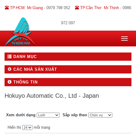
TP.HCM: Mr.Giang -
0979 798 052
TP.Cần Thơ: Mr.Thịnh -
0986
972 097
Toggle
navigat
DANH MỤC
CÁC NHÀ SẢN XUẤT
THÔNG TIN
Hokuyo Automatic Co., Ltd - Japan
Xem dưới dạng
Sắp xếp theo
Hiển thị
mỗi trang