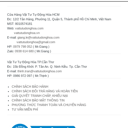
Cửa Hàng Vật Tư Tự Động Hóa HCM
Đc: 12/2 Tân Hàng, Phường 11, Quận 5, Thành phố Hồ Chí Minh, Việt Nam
MST: 8010574181
Web:
vattutudonghoa.com
vattutudonghoa.vn
E-mail:
giang.le@vattutudonghoa.com
vattutudonghoa@gmail.com
HP:
0979 798 052
( Mr.Giang )
Zalo:
0938 614 680
( Mr.Giang )
Vật Tư Tự Động Hóa TP.Cần Thơ
Đc: 15b Đồng Khởi. P. Tân An. Q. Ninh Kiều. Tp. Cần Thơ
E-mail:
thinh.tran@vattutudonghoa.com
HP: 0986 972 097 ( Mr.Thịnh )
CHÍNH SÁCH BẢO HÀNH
CHÍNH SÁCH ĐỔI TRẢ HÀNG VÀ HOÀN TIỀN
GIẢI QUYẾT TRANH CHẤP, KHIẾU NẠI
CHÍNH SÁCH BẢO MẬT THÔNG TIN
PHƯƠNG THỨC THANH TOÁN VÀ CHUYỂN HÀNG
TƯ VẤN MIỄN PHÍ