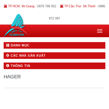
TP.HCM: Mr.Giang -
0979 798 052
TP.Cần Thơ: Mr.Thịnh -
0986
972 097
Toggle
navigat
DANH MỤC
CÁC NHÀ SẢN XUẤT
THÔNG TIN
HAGER