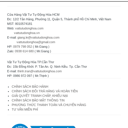
Cửa Hàng Vật Tư Tự Động Hóa HCM
Đc: 12/2 Tân Hàng, Phường 11, Quận 5, Thành phố Hồ Chí Minh, Việt Nam
MST: 8010574181
Web:
vattutudonghoa.com
vattutudonghoa.vn
E-mail:
giang.le@vattutudonghoa.com
vattutudonghoa@gmail.com
HP:
0979 798 052
( Mr.Giang )
Zalo:
0938 614 680
( Mr.Giang )
Vật Tư Tự Động Hóa TP.Cần Thơ
Đc: 15b Đồng Khởi. P. Tân An. Q. Ninh Kiều. Tp. Cần Thơ
E-mail:
thinh.tran@vattutudonghoa.com
HP: 0986 972 097 ( Mr.Thịnh )
CHÍNH SÁCH BẢO HÀNH
CHÍNH SÁCH ĐỔI TRẢ HÀNG VÀ HOÀN TIỀN
GIẢI QUYẾT TRANH CHẤP, KHIẾU NẠI
CHÍNH SÁCH BẢO MẬT THÔNG TIN
PHƯƠNG THỨC THANH TOÁN VÀ CHUYỂN HÀNG
TƯ VẤN MIỄN PHÍ