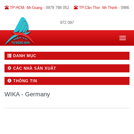
TP.HCM: Mr.Giang -
0979 798 052
TP.Cần Thơ: Mr.Thịnh -
0986
972 097
Toggle
navigat
DANH MỤC
CÁC NHÀ SẢN XUẤT
THÔNG TIN
WIKA - Germany