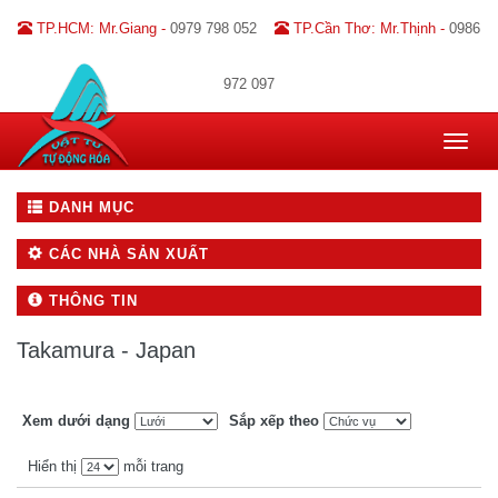
TP.HCM: Mr.Giang -
0979 798 052
TP.Cần Thơ: Mr.Thịnh -
0986
972 097
Toggle
navigat
DANH MỤC
CÁC NHÀ SẢN XUẤT
THÔNG TIN
Takamura - Japan
Xem dưới dạng
Sắp xếp theo
Hiển thị
mỗi trang