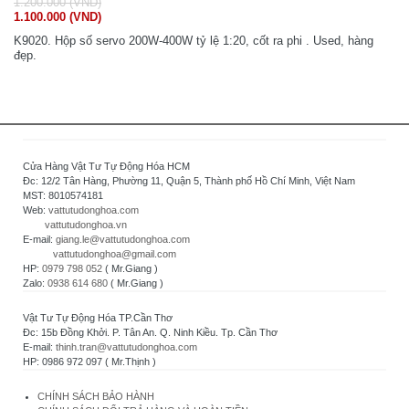
1.200.000 (VND)
1.100.000 (VND)
K9020. Hộp số servo 200W-400W tỷ lệ 1:20, cốt ra phi . Used, hàng
đẹp.
Cửa Hàng Vật Tư Tự Động Hóa HCM
Đc: 12/2 Tân Hàng, Phường 11, Quận 5, Thành phố Hồ Chí Minh, Việt Nam
MST: 8010574181
Web:
vattutudonghoa.com
vattutudonghoa.vn
E-mail:
giang.le@vattutudonghoa.com
vattutudonghoa@gmail.com
HP:
0979 798 052
( Mr.Giang )
Zalo:
0938 614 680
( Mr.Giang )
Vật Tư Tự Động Hóa TP.Cần Thơ
Đc: 15b Đồng Khởi. P. Tân An. Q. Ninh Kiều. Tp. Cần Thơ
E-mail:
thinh.tran@vattutudonghoa.com
HP: 0986 972 097 ( Mr.Thịnh )
CHÍNH SÁCH BẢO HÀNH