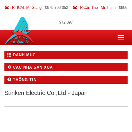
TP.HCM: Mr.Giang -
0979 798 052
TP.Cần Thơ: Mr.Thịnh -
0986
972 097
Toggle
navigat
DANH MỤC
CÁC NHÀ SẢN XUẤT
THÔNG TIN
Sanken Electric Co.,Ltd - Japan