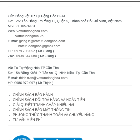
Cửa Hàng Vật Tư Tự Động Hóa HCM
Đc: 12/2 Tân Hàng, Phường 11, Quận 5, Thành phố Hồ Chí Minh, Việt Nam
MST: 8010574181
Web:
vattutudonghoa.com
vattutudonghoa.vn
E-mail:
giang.le@vattutudonghoa.com
vattutudonghoa@gmail.com
HP:
0979 798 052
( Mr.Giang )
Zalo:
0938 614 680
( Mr.Giang )
Vật Tư Tự Động Hóa TP.Cần Thơ
Đc: 15b Đồng Khởi. P. Tân An. Q. Ninh Kiều. Tp. Cần Thơ
E-mail:
thinh.tran@vattutudonghoa.com
HP: 0986 972 097 ( Mr.Thịnh )
CHÍNH SÁCH BẢO HÀNH
CHÍNH SÁCH ĐỔI TRẢ HÀNG VÀ HOÀN TIỀN
GIẢI QUYẾT TRANH CHẤP, KHIẾU NẠI
CHÍNH SÁCH BẢO MẬT THÔNG TIN
PHƯƠNG THỨC THANH TOÁN VÀ CHUYỂN HÀNG
TƯ VẤN MIỄN PHÍ