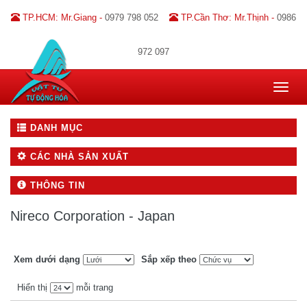
TP.HCM: Mr.Giang -
0979 798 052
TP.Cần Thơ: Mr.Thịnh -
0986
972 097
Toggle
navigat
DANH MỤC
CÁC NHÀ SẢN XUẤT
THÔNG TIN
Nireco Corporation - Japan
Xem dưới dạng
Sắp xếp theo
Hiển thị
mỗi trang