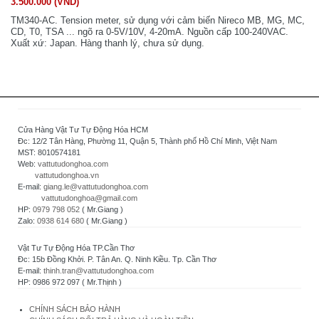
3.500.000 (VND)
TM340-AC. Tension meter, sử dụng với cảm biến Nireco MB, MG, MC,
CD, T0, TSA ... ngõ ra 0-5V/10V, 4-20mA. Nguồn cấp 100-240VAC.
Xuất xứ: Japan. Hàng thanh lý, chưa sử dụng.
Cửa Hàng Vật Tư Tự Động Hóa HCM
Đc: 12/2 Tân Hàng, Phường 11, Quận 5, Thành phố Hồ Chí Minh, Việt Nam
MST: 8010574181
Web:
vattutudonghoa.com
vattutudonghoa.vn
E-mail:
giang.le@vattutudonghoa.com
vattutudonghoa@gmail.com
HP:
0979 798 052
( Mr.Giang )
Zalo:
0938 614 680
( Mr.Giang )
Vật Tư Tự Động Hóa TP.Cần Thơ
Đc: 15b Đồng Khởi. P. Tân An. Q. Ninh Kiều. Tp. Cần Thơ
E-mail:
thinh.tran@vattutudonghoa.com
HP: 0986 972 097 ( Mr.Thịnh )
CHÍNH SÁCH BẢO HÀNH