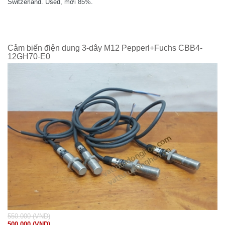
Switzerland. Used, mới 85%.
Cảm biến điện dung 3-dây M12 Pepperl+Fuchs CBB4-
12GH70-E0
550.000 (VND)
500.000 (VND)