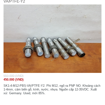
VA/PTFE-Y2
550.000 (VND)
450.000 (VND)
SK1-4-M12-PBS-VA/PTFE-Y2. Phi M12, ngõ ra PNP NO. Khoảng cách
1-4mm, cảm biến gỗ, kính, nước, nhựa. Nguồn cấp 12-35VDC. Xuất
xứ: Germany. Used, mới 85%.