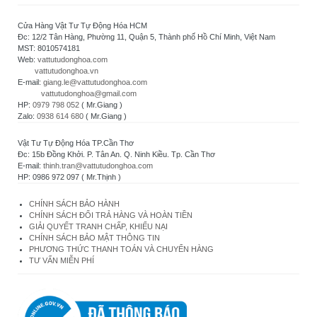
Cửa Hàng Vật Tư Tự Động Hóa HCM
Đc: 12/2 Tân Hàng, Phường 11, Quận 5, Thành phố Hồ Chí Minh, Việt Nam
MST: 8010574181
Web:
vattutudonghoa.com
vattutudonghoa.vn
E-mail:
giang.le@vattutudonghoa.com
vattutudonghoa@gmail.com
HP:
0979 798 052
( Mr.Giang )
Zalo:
0938 614 680
( Mr.Giang )
Vật Tư Tự Động Hóa TP.Cần Thơ
Đc: 15b Đồng Khởi. P. Tân An. Q. Ninh Kiều. Tp. Cần Thơ
E-mail:
thinh.tran@vattutudonghoa.com
HP: 0986 972 097 ( Mr.Thịnh )
CHÍNH SÁCH BẢO HÀNH
CHÍNH SÁCH ĐỔI TRẢ HÀNG VÀ HOÀN TIỀN
GIẢI QUYẾT TRANH CHẤP, KHIẾU NẠI
CHÍNH SÁCH BẢO MẬT THÔNG TIN
PHƯƠNG THỨC THANH TOÁN VÀ CHUYỂN HÀNG
TƯ VẤN MIỄN PHÍ