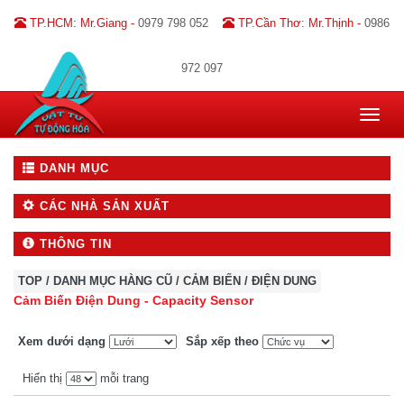
TP.HCM: Mr.Giang -
0979 798 052
TP.Cần Thơ: Mr.Thịnh -
0986
972 097
Toggle
navigat
DANH MỤC
CÁC NHÀ SẢN XUẤT
THÔNG TIN
TOP
/
DANH MỤC HÀNG CŨ
/
CẢM BIẾN
/
ĐIỆN DUNG
Cảm Biến Điện Dung - Capacity Sensor
Xem dưới dạng
Sắp xếp theo
Hiển thị
mỗi trang